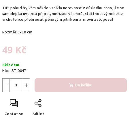
TIP: pokud by Vám někde vznikla nerovnost v důsledku toho, že se
samolepka uvolnila při polymerizaci v lampě, stačí hotový nehet z
vrchu lehce přebrousit pěnovým pilníkem a znovu zatopovat.
Rozměr 8x10 cm
49 Kč
Měrná
Skladem
cena:
Kód:
STI0047
−
+
Do košíku
Zeptat se
Sdílet