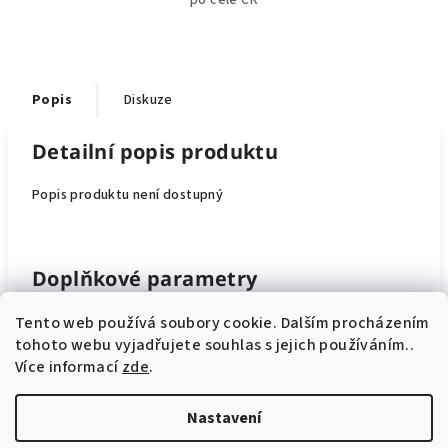
po celé ČR
Popis
Diskuze
Detailní popis produktu
Popis produktu není dostupný
Doplňkové parametry
Tento web používá soubory cookie. Dalším procházením
Kategorie
:
Samolepky
tohoto webu vyjadřujete souhlas s jejich používáním..
Více informací
zde
.
Hmotnost
:
0.002 kg
Nastavení