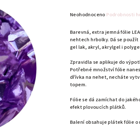
Průměrné
Neohodnoceno
Podrobnosti h
hodnocení
produktu
Barevná, extra jemná fólie LEA
je
nehtech hrbolky. Dá se použít 
0,0
gel lak, akryl, akrylgel i polyge
z
5
Zpravidla se aplikuje do výpot
hvězdiček.
Potřebné množství fólie nan
dřívka na nehet, necháte vytv
topem.
Fólie se dá zamíchat do jakého
efekt plovoucích plátků.
Balení obsahuje plátek fólie 