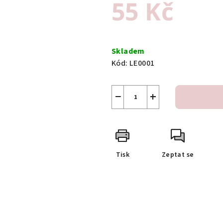
55 Kč
Měrná
cena:
Skladem
Kód:
LE0001
−
+
Tisk
Zeptat se