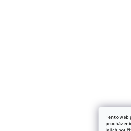
Tento web p
procházení
jejich použ