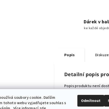
Dárek v bal
ke každé objed
Popis
Diskuze
Detailní popis pr
Popis produktu není dos
oužívá soubory cookie. Dalším
Odmítnout
m tohoto webu vyjadřujete souhlas s
íváním.. Více informací
zde
.