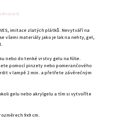
odnocení
VES, imitace zlatých plátků. Nevytváří na
se všemi materiály jako je lak na nehty, gel,
l.
ku nebo do tenké vrstvy gelu na fólie.
esete pomocí pinzety nebo pomerančového
rdit v lampě 2 min. a přetřete závěrečným
koli gelu nebo akrylgelu a tím si vytvoříte
o rozměrech 9x9 cm.