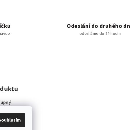
íčku
Odeslání do druhého d
návce
odesíláme do 24 hodin
oduktu
tupný
Souhlasím