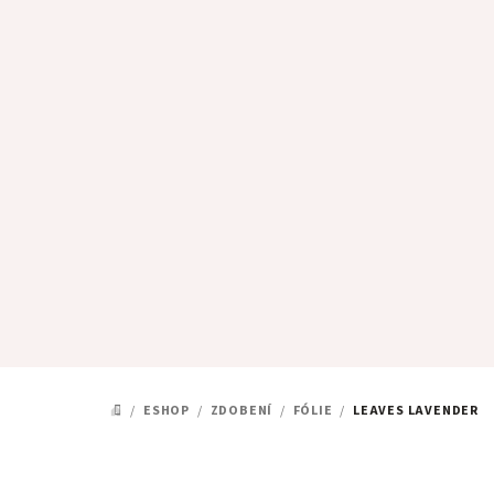
Přejít
na
obsah
/
ESHOP
/
ZDOBENÍ
/
FÓLIE
/
LEAVES LAVENDER
DOMŮ