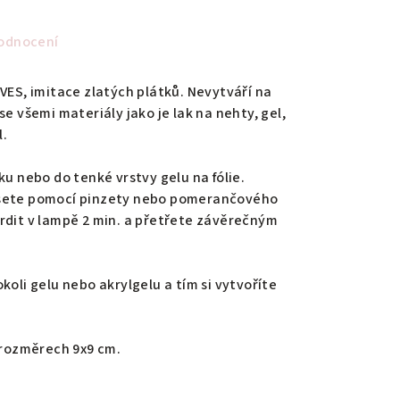
odnocení
VES, imitace zlatých plátků. Nevytváří na
se všemi materiály jako je lak na nehty, gel,
l.
ku nebo do tenké vrstvy gelu na fólie.
esete pomocí pinzety nebo pomerančového
rdit v lampě 2 min. a přetřete závěrečným
koli gelu nebo akrylgelu a tím si vytvoříte
o rozměrech 9x9 cm.