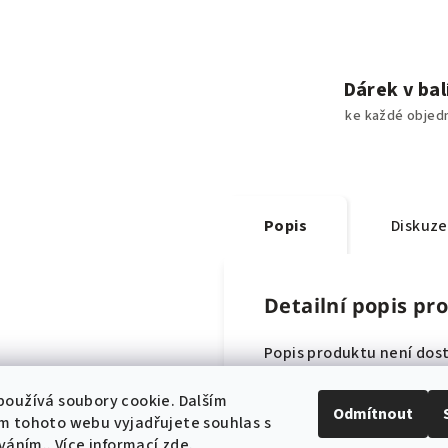
Dárek v bal
ke každé objed
Popis
Diskuze
Detailní popis pr
Popis produktu není dos
oužívá soubory cookie. Dalším
Odmítnout
m tohoto webu vyjadřujete souhlas s
íváním.. Více informací
zde
.