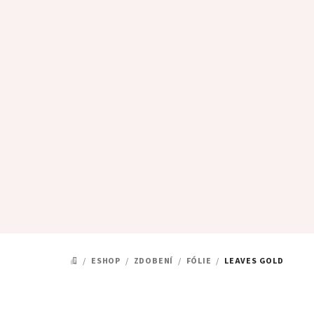
Přejít
na
obsah
/
ESHOP
/
ZDOBENÍ
/
FÓLIE
/
LEAVES GOLD
DOMŮ