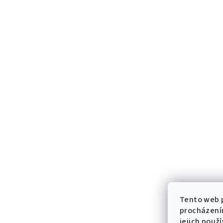
Tento web p
procházení
jejich použ