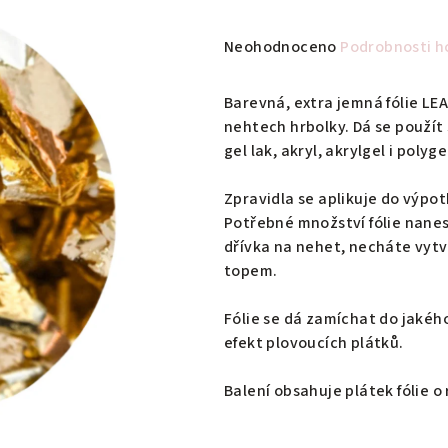
Průměrné
Neohodnoceno
Podrobnosti h
hodnocení
produktu
Barevná, extra jemná fólie LEA
je
nehtech hrbolky. Dá se použít 
0,0
gel lak, akryl, akrylgel i polyge
z
5
Zpravidla se aplikuje do výpot
hvězdiček.
Potřebné množství fólie nan
dřívka na nehet, necháte vytv
topem.
Fólie se dá zamíchat do jakého
efekt plovoucích plátků.
Balení obsahuje plátek fólie 