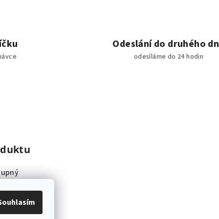
íčku
Odeslání do druhého d
návce
odesíláme do 24 hodin
oduktu
tupný
Souhlasím