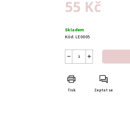
55 Kč
Měrná
cena:
Skladem
Kód:
LE0005
−
+
Tisk
Zeptat se