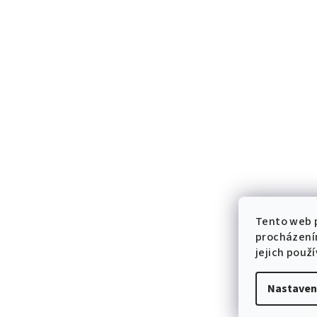
Tento web p
procházení
jejich použ
Nastaven
Z