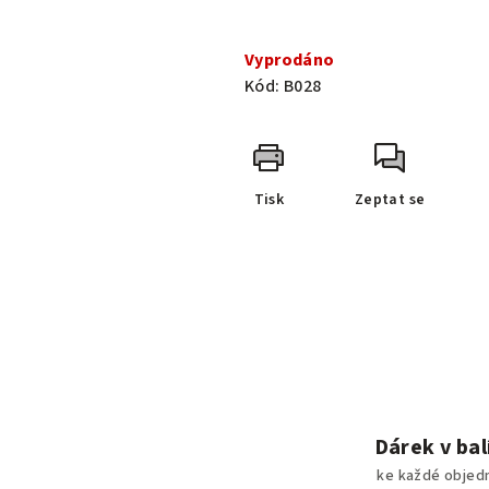
Měrná
cena:
Vyprodáno
Kód:
B028
Tisk
Zeptat se
Dárek v bal
ke každé objed