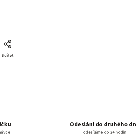
Sdílet
íčku
Odeslání do druhého d
návce
odesíláme do 24 hodin