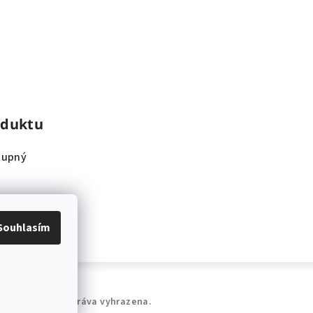
oduktu
tupný
Souhlasím
LERIS
. Všechna práva vyhrazena.