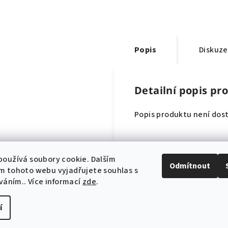
Popis
Diskuze
Detailní popis pr
Popis produktu není dos
oužívá soubory cookie. Dalším
Odmítnout
m tohoto webu vyjadřujete souhlas s
íváním.. Více informací
zde
.
í
Copyright 2026
DE