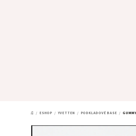
Přejít
na
obsah
/
ESHOP
/
YVETTEN
/
PODKLADOVÉ BASE
/
GUMMY
DOMŮ