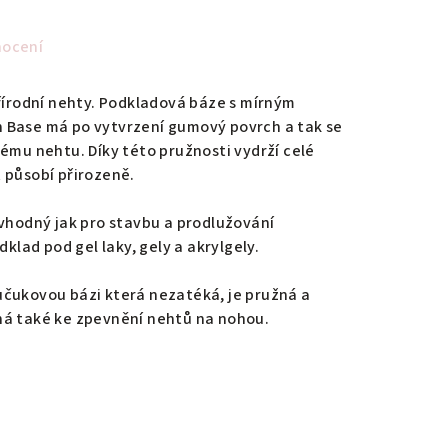
nocení
přírodní nehty. Podkladová báze s mírným
 Base má po vytvrzení gumový povrch a tak se
nému nehtu. Díky této pružnosti vydrží celé
 působí přirozeně.
 vhodný jak pro stavbu a prodlužování
dklad pod gel laky, gely a akrylgely.
učukovou bázi která nezatéká, je pružná a
ná také ke zpevnění nehtů na nohou.