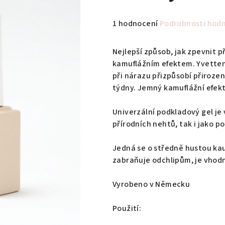
Průměrné
1 hodnocení
Podrobnosti hod
hodnocení
produktu
Nejlepší způsob, jak zpevnit 
je
kamuflážním efektem. Yvetten
5,0
při nárazu přizpůsobí přiroze
z
týdny. Jemný kamuflážní efekt
5
hvězdiček.
Univerzální podkladový gel je
přírodních nehtů, tak i jako po
Jedná se o středně hustou ka
zabraňuje odchlipům, je vhod
Vyrobeno v Německu
Použití: