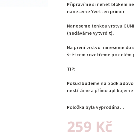
Připravíme si nehet blokem n
naneseme Yvetten primer.
Naneseme tenkou vrstvu GUMMY
(nedáváme vytvrdit).
Na první vrstvu naneseme do 
štětcem rozetřeme po celém p
TIP:
Pokud budeme na podkladovou 
nestíráme a přímo aplikujeme 
Položka byla vyprodána…
259 Kč