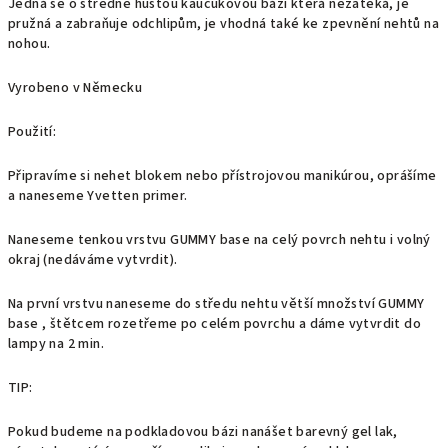
Jedná se o středně hustou kaučukovou bázi která nezatéká, je
pružná a zabraňuje odchlipům, je vhodná také ke zpevnění nehtů na
nohou.
Vyrobeno v Německu
Použití:
Připravíme si nehet blokem nebo přístrojovou manikúrou, oprášíme
a naneseme Yvetten primer.
Naneseme tenkou vrstvu GUMMY base na celý povrch nehtu i volný
okraj (nedáváme vytvrdit).
Na první vrstvu naneseme do středu nehtu větší množství GUMMY
base , štětcem rozetřeme po celém povrchu a dáme vytvrdit do
lampy na 2 min.
TIP:
Pokud budeme na podkladovou bázi nanášet barevný gel lak,