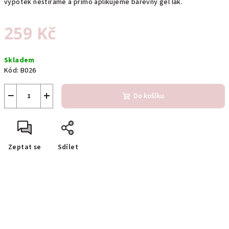
výpotek nestíráme a přímo aplikujeme barevný gel lak.
259 Kč
Měrná
Skladem
cena:
Kód:
B026
−
+
Do košíku
Zeptat se
Sdílet