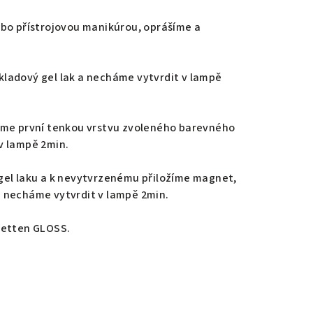
ebo přístrojovou manikúrou, oprášíme a
ladový gel lak a necháme vytvrdit v lampě
eme první tenkou vrstvu zvoleného barevného
v lampě 2min.
gel laku a k nevytvrzenému přiložíme magnet,
 necháme vytvrdit v lampě 2min.
vetten GLOSS.