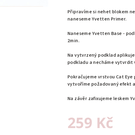
Připravíme si nehet blokem n
naneseme Yvetten Primer.
Naneseme Yvetten Base - podk
2min.
Na vytvrzený podklad aplikuj
podkladu a necháme vytvrdit 
Pokračujeme vrstvou Cat Eye 
vytvoříme požadovaný efekt a
Na závěr zafixujeme leskem Y
259 Kč