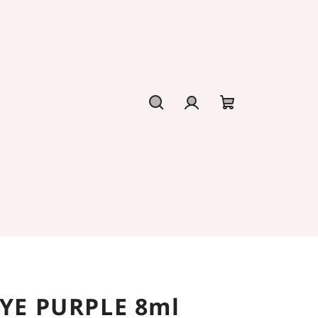
Hledat
Přihlášení
Nákupní
košík
EYE PURPLE 8ml