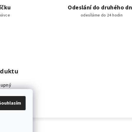
íčku
Odeslání do druhého d
návce
odesíláme do 24 hodin
oduktu
tupný
Souhlasím