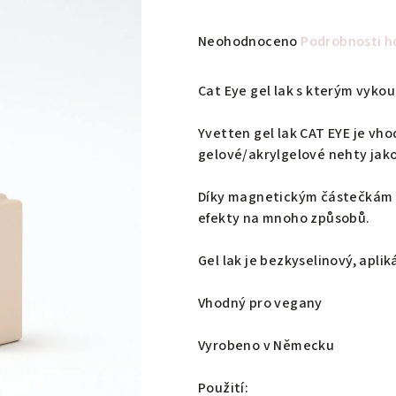
Průměrné
Neohodnoceno
Podrobnosti h
hodnocení
produktu
Cat Eye gel lak s kterým vykou
je
0,0
Yvetten gel lak CAT EYE je vhod
z
gelové/akrylgelové nehty jako
5
hvězdiček.
Díky magnetickým částečkám a
efekty na mnoho způsobů.
Gel lak je bezkyselinový, apli
Vhodný pro vegany
Vyrobeno v Německu
Použití: