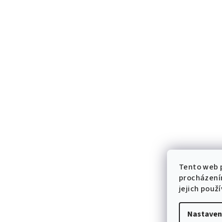
Tento web p
procházení
jejich použ
Nastaven