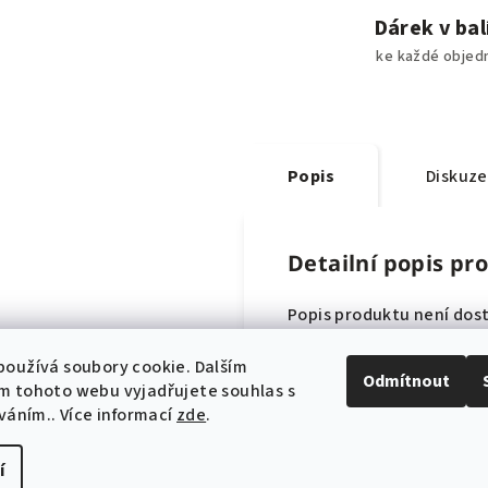
Dárek v bal
ke každé objed
Popis
Diskuze
Detailní popis pr
Popis produktu není dos
oužívá soubory cookie. Dalším
Odmítnout
m tohoto webu vyjadřujete souhlas s
íváním.. Více informací
zde
.
í