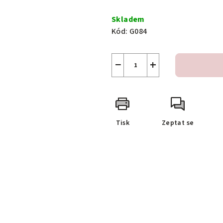
Měrná
cena:
Skladem
Kód:
G084
−
+
Tisk
Zeptat se