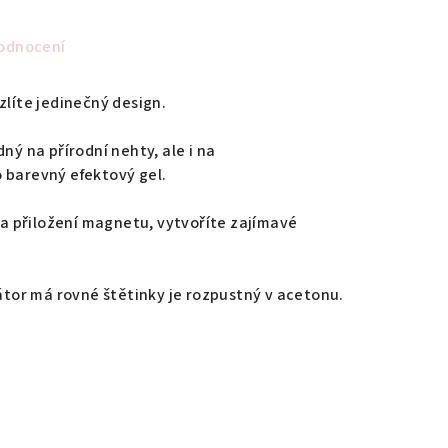
odnocení
zlíte jedinečný design.
ný na přírodní nehty, ale i na
 barevný efektový gel.
 přiložení magnetu, vytvoříte zajímavé
kátor má rovné štětinky je rozpustný v acetonu.