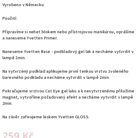
Vyrobeno v Německu
Použití:
Připravíme si nehet blokem nebo přístrojovou manikúrou, oprášíme
a naneseme Yvetten Primer.
Naneseme Yvetten Base - podkladový gel lak a necháme vytvrdit v
lampě 2min.
Na vytvrzený podklad aplikujeme první tenkou vrstvu zvoleného
barevného podkladu a necháme vytvrdit v lampě 2min.
Pokračujeme vrstvou Cat Eye gel laku a k nevytvrzenému přiložíme
magnet, vytvoříme požadovaný efekt a necháme vytvrdit v lampě
2min.
Na závěr zafixujeme leskem Yvetten GLOSS.
259 Kč