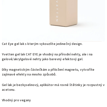
Cat Eye gel lak s kterým vykouzlíte jedinečný design.
Yvetten gel lak CAT EYE je vhodný na přírodní nehty, ale i na
gelové/akrylgelové nehty jako barevný efektový gel.
Díky magnetickým částečkám a přiložení magnetu, vytvoříte
zajímavé efekty na mnoho způsobů.
Gel lak je bezkyselinový, aplikátor má rovné štětinky je rozpustný v
acetonu.
Vhodný pro vegany