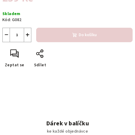
Měrná
Skladem
cena:
Kód:
G082
−
+
Do košíku
Zeptat se
Sdílet
Dárek v balíčku
ke každé objednávce