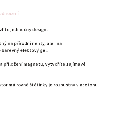
odnocení
zlíte jedinečný design.
ný na přírodní nehty, ale i na
 barevný efektový gel.
 přiložení magnetu, vytvoříte zajímavé
kátor má rovné štětinky je rozpustný v acetonu.