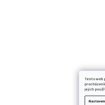
Tento web p
procházení
jejich použ
Nastaven