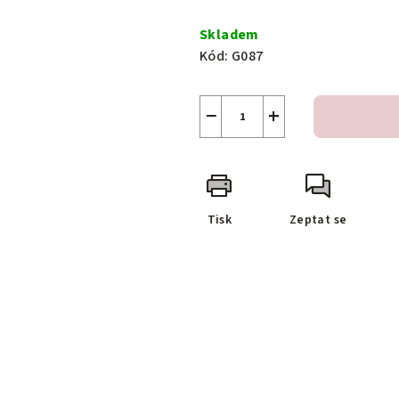
Měrná
cena:
Skladem
Kód:
G087
−
+
Tisk
Zeptat se