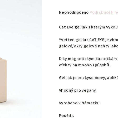
Průměrné
Neohodnoceno
Podrobnosti h
hodnocení
produktu
Cat Eye gel lak s kterým vykou
je
0,0
Yvetten gel lak CAT EYE je vhod
z
gelové/akrylgelové nehty jako
5
hvězdiček.
Díky magnetickým částečkám a
efekty na mnoho způsobů.
Gel lak je bezkyselinový, apli
Vhodný pro vegany
Vyrobeno v Německu
Použití: