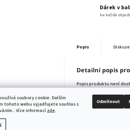
Dárek v bal
ke každé objed
Popis
Diskuze
Detailní popis pr
Popis produktu není dos
oužívá soubory cookie. Dalším
Odmítnout
m tohoto webu vyjadřujete souhlas s
íváním.. Více informací
zde
.
í