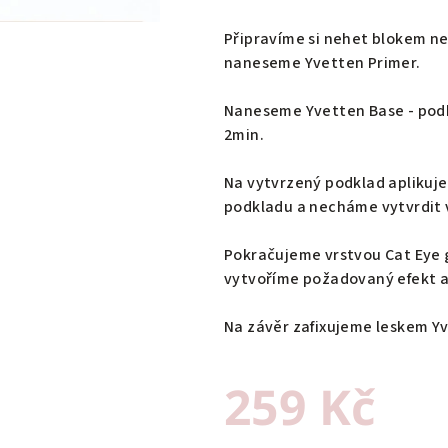
Připravíme si nehet blokem n
naneseme Yvetten Primer.
Naneseme Yvetten Base - podk
2min.
Na vytvrzený podklad aplikuj
podkladu a necháme vytvrdit 
Pokračujeme vrstvou Cat Eye 
vytvoříme požadovaný efekt a
Na závěr zafixujeme leskem Y
259 Kč