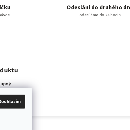
íčku
Odeslání do druhého d
návce
odesíláme do 24 hodin
oduktu
tupný
Souhlasím