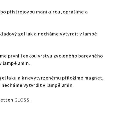
ebo přístrojovou manikúrou, oprášíme a
ladový gel lak a necháme vytvrdit v lampě
eme první tenkou vrstvu zvoleného barevného
v lampě 2min.
gel laku a k nevytvrzenému přiložíme magnet,
 necháme vytvrdit v lampě 2min.
vetten GLOSS.