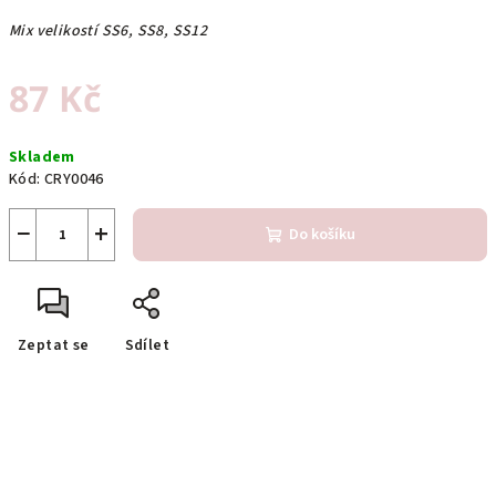
Mix velikostí SS6, SS8, SS12
87 Kč
Měrná
Skladem
cena:
Kód:
CRY0046
−
+
Do košíku
Zeptat se
Sdílet