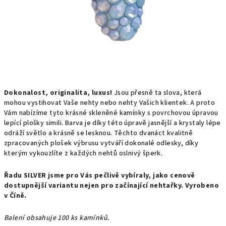
Dokonalost, originalita, luxus!
Jsou přesně ta slova, která
mohou vystihovat Vaše nehty nebo nehty Vašich klientek. A proto
Vám nabízíme tyto krásné skleněné kamínky s povrchovou úpravou
lepící plošky simili. Barva je díky této úpravě jasnější a krystaly lépe
odráží světlo a krásně se lesknou. Těchto dvanáct kvalitně
zpracovaných plošek výbrusu vytváří dokonalé odlesky, díky
kterým vykouzlíte z každých nehtů oslnivý šperk.
Řadu SILVER jsme pro Vás pečlivě vybíraly, jako cenově
dostupnější variantu nejen pro začínající nehtařky. Vyrobeno
v Číně.
Balení obsahuje 100 ks kamínků.