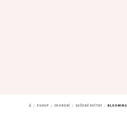
Přejít
na
obsah
/
ESHOP
/
ZDOBENÍ
/
SUŠENÉ KVÍTKY
/
BLOOMING
DOMŮ