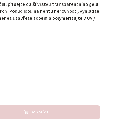
ii, přidejte další vrstvu transparentního gelu
vrch. Pokud jsou na nehtu nerovnosti, vyhlaďte
nehet uzavřete topem a polymerizujte v UV /
Do košíku