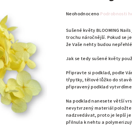
Průměrné
Neohodnoceno
Podrobnosti h
hodnocení
produktu
Sušené květy BLOOMING Nails js
je
trochu náročnější. Pokud se j
0,0
že Vaše nehty budou nepřehl
z
5
Jak se tedy sušené květy použí
hvězdiček.
Připravte si podklad, podle Vá
třpytky, tělové lůžko do stavěn
připravený podklad vytvrdíme 
Na podklad nanesete větší vrs
nevytvrzený materiál položte 
nadzvedávat, proto je lepší je
přilnula k nehtu a polymerizuj