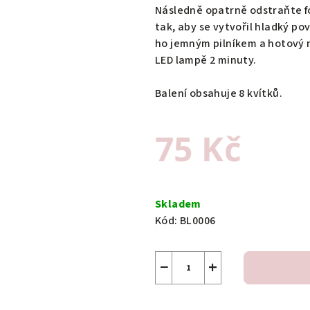
Následně opatrně odstraňte fól
tak, aby se vytvořil hladký po
ho jemným pilníkem a hotový 
LED lampě 2 minuty.
Balení obsahuje 8 kvítků.
75 Kč
Měrná
cena:
Skladem
Kód:
BL0006
−
+