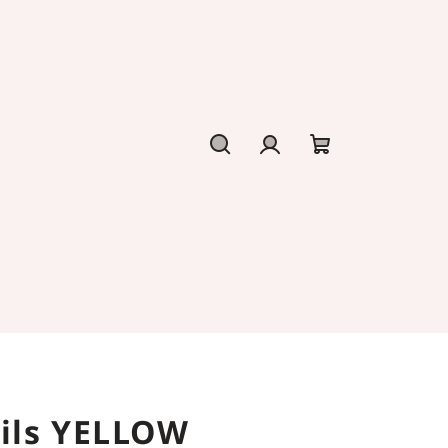
Hledat
Přihlášení
Nákupní
košík
ils YELLOW