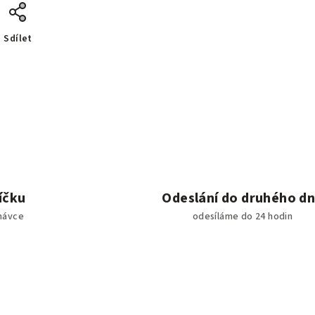
Sdílet
íčku
Odeslání do druhého d
návce
odesíláme do 24 hodin