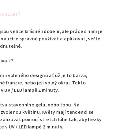
odnocení
ou velice krásné zdobení, ale práce s nimi je
e naučíte správně používat a aplikovat, věřte
édnutelné.
vají ?
mi zvoleného designu ať už je to barva,
é francie, nebo její volný okraj. Takto
v UV / LED lampě 2 minuty.
tvu stavebního gelu, nebo topu. Na
zvolenou květinu. Květy mají tendenci se
 zafixovat pomocí stretch fólie tak, aby hezky
te v UV / LED lampě 2 minuty.