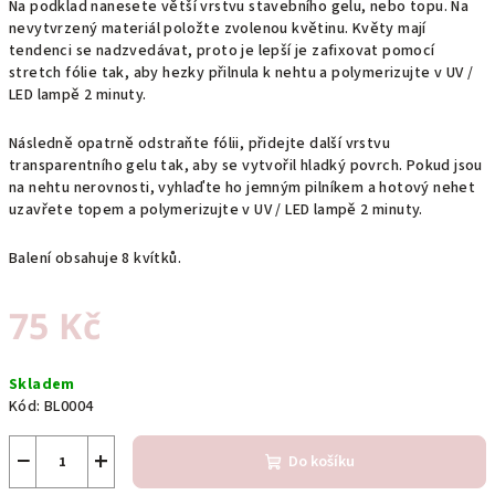
Na podklad nanesete větší vrstvu stavebního gelu, nebo topu. Na
nevytvrzený materiál položte zvolenou květinu. Květy mají
tendenci se nadzvedávat, proto je lepší je zafixovat pomocí
stretch fólie tak, aby hezky přilnula k nehtu a polymerizujte v UV /
LED lampě 2 minuty.
Následně opatrně odstraňte fólii, přidejte další vrstvu
transparentního gelu tak, aby se vytvořil hladký povrch. Pokud jsou
na nehtu nerovnosti, vyhlaďte ho jemným pilníkem a hotový nehet
uzavřete topem a polymerizujte v UV / LED lampě 2 minuty.
Balení obsahuje 8 kvítků.
75 Kč
Měrná
Skladem
cena:
Kód:
BL0004
−
+
Do košíku