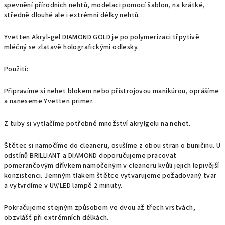
spevnění přírodních nehtů, modelaci pomocí šablon, na krátké,
středně dlouhé ale i extrémní délky nehtů.
Yvetten Akryl-gel DIAMOND GOLD je po polymerizaci třpytivě
mléčný se zlatavě holografickými odlesky.
Použití:
Připravíme si nehet blokem nebo přístrojovou manikúrou, oprášíme
a naneseme Yvetten primer.
Z tuby si vytlačíme potřebné množství akrylgelu na nehet.
Štětec si namočíme do cleaneru, osušíme z obou stran o buničinu. U
odstínů BRILLIANT a DIAMOND doporučujeme pracovat
pomerančovým dřívkem namočeným v cleaneru kvůli jejich lepivější
konzistenci. Jemným tlakem štětce vytvarujeme požadovaný tvar
a vytvrdíme v UV/LED lampě 2 minuty.
Pokračujeme stejným způsobem ve dvou až třech vrstvách,
obzvlášť při extrémních délkách.