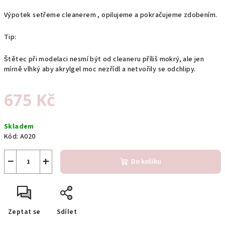
Výpotek setřeme cleanerem , opilujeme a pokračujeme zdobením.
Tip:
Štětec při modelaci nesmí být od cleaneru příliš mokrý, ale jen
mírně vlhký aby akrylgel moc nezřídl a netvořily se odchlipy.
675 Kč
Měrná
Skladem
cena:
Kód:
A020
−
+
Do košíku
Zeptat se
Sdílet