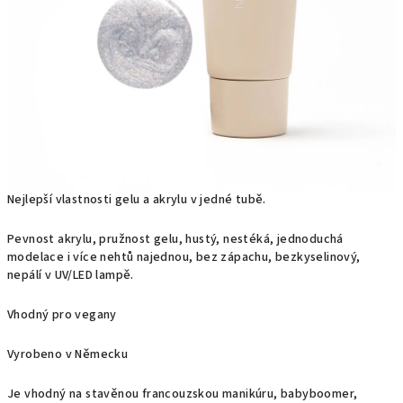
Nejlepší vlastnosti gelu a akrylu v jedné tubě.
Pevnost akrylu, pružnost gelu, hustý, nestéká, jednoduchá
modelace i více nehtů najednou, bez zápachu, bezkyselinový,
nepálí v UV/LED lampě.
Vhodný pro vegany
Vyrobeno v Německu
Je vhodný na stavěnou francouzskou manikúru, babyboomer,